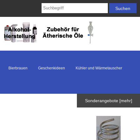
Bierbrauen
Geschenkideen
Kühler und Wärmetauscher
Sonderangebote [mehr]