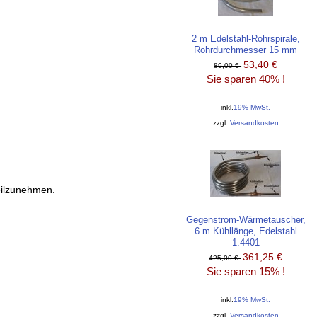
2 m Edelstahl-Rohrspirale,
Rohrdurchmesser 15 mm
53,40 €
89,00 €
Sie sparen 40% !
inkl.
19% MwSt.
zzgl.
Versandkosten
teilzunehmen.
Gegenstrom-Wärmetauscher,
6 m Kühllänge, Edelstahl
1.4401
361,25 €
425,00 €
Sie sparen 15% !
inkl.
19% MwSt.
zzgl.
Versandkosten