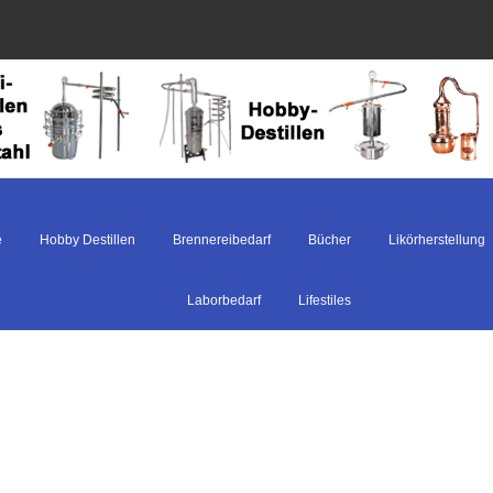
e
Hobby Destillen
Brennereibedarf
Bücher
Likörherstellung
Laborbedarf
Lifestiles