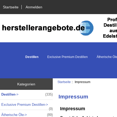
Startseite
Anmelden
Destillen
Exclusive Premium Destillen
Ätherische Öl
Startseite
:: Impressum
Kategorien
Destillen
->
(335)
Impressum
Exclusive Premium Destillen->
Impressum
(9)
Ätherische Öle->
(89)