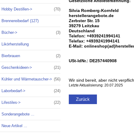
Gesetzliche Anbieterkennung:
Hobby Destillen->
(70)
Silvia Romberg-Kornfeld
herstellerangebote.de
Zerbster Str. 15
Brennereibedarf (127)
39279 Leitzkau
Deutschland
Bücher->
(3)
Telefon: +4939241994141
Telefax: +4939241994141
Likörherstellung
E-Mail: onlineshop(ad)herstell
Bierbrauen
(2)
USt-IdNr.: DE257440908
Geschenkideen->
(21)
Kühler und Wärmetauscher->
(56)
Wir sind bereit, aber nicht verpfl
Letzte Aktualisierung: 20.07.2025
Laborbedarf->
(24)
Zurück
Lifestiles->
(22)
Sonderangebote ...
Neue Artikel ...