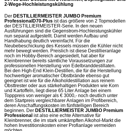
2-Wege-Hochleistungskühlung
Der
DESTILLIERMEISTER JUMBO Premium
ProfessionalD70-Plus
ist das größere von 2 Topmodellen
der DESTILLIERMEISTER-Serie. In den neuen
Ausführungen sind die Gegenstrom-Hochleistungskühler
nun separat aufgestellt. Damit werden Aufbau und
Handhabung deutlich vereinfacht. Für die
Neubebeschickung des Kessels müssen die Kühler nicht
mehr bewegt werden. Preislich ist diese Destillieranlage
noch im Hobby-Bereich angesiedelt, hat aber für
Kleinbrenner bereits sämtliche Voraussetzungen zur
professionellen Herstellung von Edelbranddestillaten.
Bei den High-End Klein-Destillen, die für die Herstellung
hochwertiger aromatischer Obstbrände ebenso gut
geeignet ist wie für die Alkoholdestillation aus reinem
Obsttrester oder aus stärkehaltigen Produkten wie Korn
und Kartoffeln, liegt diese 65 Liter Anlage bei einem
Topppreis von weniger als € 3000,- noch deutlich unter
dem Startpreis vergleichbarer Anlagen im Profibereich,
deren Anschaffungskosten im fünfstelligen Bereich
beginnen. Der
DESTILLIERMEISTER JUMBO Premium
Professional
ist also eine echte Alternative für
Kleinbrenner, die im stark umkämpften Alkohol-Markt die
hohen Investitionskosten einer Profianlage vermeiden
möchten.