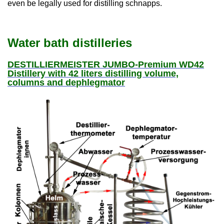
even be legally used for distilling schnapps.
Water bath distilleries
DESTILLIERMEISTER JUMBO-Premium WD42
Distillery with 42 liters distilling volume,
columns and dephlegmator