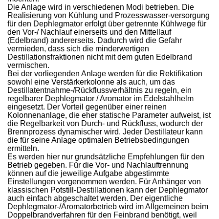
Die Anlage wird in verschiedenen Modi betrieben. Die
Realisierung von Kühlung und Prozesswasser-versorgung
für den Dephlegmator erfolgt über getrennte Kühlwege für
den Vor-/ Nachlauf einerseits und den Mittellauf
(Edelbrand) andererseits. Dadurch wird die Gefahr
vermieden, dass sich die minderwertigen
Destillationsfraktionen nicht mit dem guten Edelbrand
vermischen.
Bei der vorliegenden Anlage werden für die Rektifikation
sowohl eine Verstärkerkolonne als auch, um das
Destillatentnahme-/Rückflussverhältnis zu regeln, ein
regelbarer Dephlegmator / Aromator im Edelstahlhelm
eingesetzt. Der Vorteil gegenüber einer reinen
Kolonnenanlage, die eher statische Parameter aufweist, ist
die Regelbarkeit von Durch- und Rückfluss, wodurch der
Brennprozess dynamischer wird. Jeder Destillateur kann
die für seine Anlage optimalen Betriebsbedingungen
ermitteln.
Es werden hier nur grundsätzliche Empfehlungen für den
Betrieb gegeben. Für die Vor- und Nachlauftrennung
können auf die jeweilige Aufgabe abgestimmte
Einstellungen vorgenommen werden. Für Anhänger von
klassischen Potstill-Destillationen kann der Dephlegmator
auch einfach abgeschaltet werden. Der eigentliche
Dephlegmator-/Aromatorbetrieb wird im Allgemeinen beim
Doppelbrandverfahren für den Feinbrand benötigt, weil