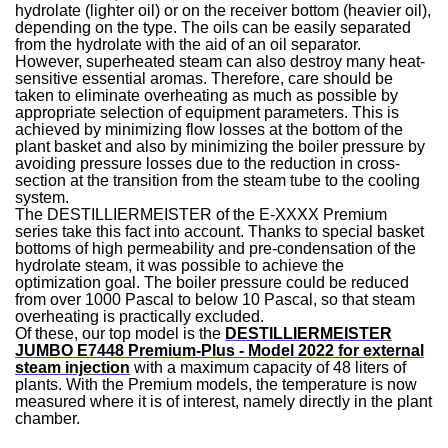
hydrolate (lighter oil) or on the receiver bottom (heavier oil),
depending on the type. The oils can be easily separated
from the hydrolate with the aid of an oil separator.
However, superheated steam can also destroy many heat-
sensitive essential aromas. Therefore, care should be
taken to eliminate overheating as much as possible by
appropriate selection of equipment parameters. This is
achieved by minimizing flow losses at the bottom of the
plant basket and also by minimizing the boiler pressure by
avoiding pressure losses due to the reduction in cross-
section at the transition from the steam tube to the cooling
system.
The DESTILLIERMEISTER of the E-XXXX Premium
series take this fact into account. Thanks to special basket
bottoms of high permeability and pre-condensation of the
hydrolate steam, it was possible to achieve the
optimization goal. The boiler pressure could be reduced
from over 1000 Pascal to below 10 Pascal, so that steam
overheating is practically excluded.
Of these, our top model is the
DESTILLIERMEISTER
JUMBO E7448 Premium-Plus - Model 2022 for external
steam injection
with a maximum capacity of 48 liters of
plants. With the Premium models, the temperature is now
measured where it is of interest, namely directly in the plant
chamber.