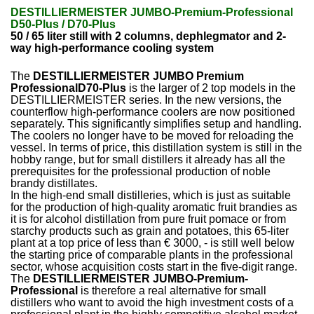
DESTILLIERMEISTER JUMBO-Premium-Professional
D50-Plus / D70-Plus
50 / 65 liter still with 2 columns, dephlegmator and 2-
way high-performance cooling system
The
DESTILLIERMEISTER JUMBO Premium
ProfessionalD70-Plus
is the larger of 2 top models in the
DESTILLIERMEISTER series. In the new versions, the
counterflow high-performance coolers are now positioned
separately. This significantly simplifies setup and handling.
The coolers no longer have to be moved for reloading the
vessel. In terms of price, this distillation system is still in the
hobby range, but for small distillers it already has all the
prerequisites for the professional production of noble
brandy distillates.
In the high-end small distilleries, which is just as suitable
for the production of high-quality aromatic fruit brandies as
it is for alcohol distillation from pure fruit pomace or from
starchy products such as grain and potatoes, this 65-liter
plant at a top price of less than € 3000, - is still well below
the starting price of comparable plants in the professional
sector, whose acquisition costs start in the five-digit range.
The
DESTILLIERMEISTER JUMBO-Premium-
Professional
is therefore a real alternative for small
distillers who want to avoid the high investment costs of a