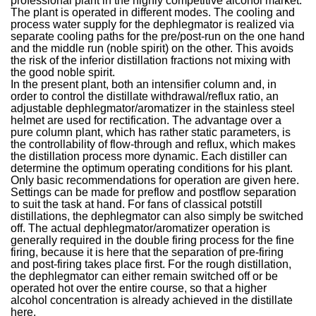
professional plant in the highly competitive alcohol market.
The plant is operated in different modes. The cooling and
process water supply for the dephlegmator is realized via
separate cooling paths for the pre/post-run on the one hand
and the middle run (noble spirit) on the other. This avoids
the risk of the inferior distillation fractions not mixing with
the good noble spirit.
In the present plant, both an intensifier column and, in
order to control the distillate withdrawal/reflux ratio, an
adjustable dephlegmator/aromatizer in the stainless steel
helmet are used for rectification. The advantage over a
pure column plant, which has rather static parameters, is
the controllability of flow-through and reflux, which makes
the distillation process more dynamic. Each distiller can
determine the optimum operating conditions for his plant.
Only basic recommendations for operation are given here.
Settings can be made for preflow and postflow separation
to suit the task at hand. For fans of classical potstill
distillations, the dephlegmator can also simply be switched
off. The actual dephlegmator/aromatizer operation is
generally required in the double firing process for the fine
firing, because it is here that the separation of pre-firing
and post-firing takes place first. For the rough distillation,
the dephlegmator can either remain switched off or be
operated hot over the entire course, so that a higher
alcohol concentration is already achieved in the distillate
here.