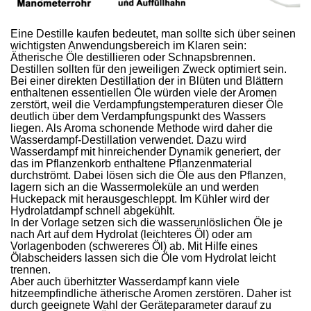
Eine Destille kaufen bedeutet, man sollte sich über seinen
wichtigsten Anwendungsbereich im Klaren sein:
Ätherische Öle destillieren oder Schnapsbrennen.
Destillen sollten für den jeweiligen Zweck optimiert sein.
Bei einer direkten Destillation der in Blüten und Blättern
enthaltenen essentiellen Öle würden viele der Aromen
zerstört, weil die Verdampfungstemperaturen dieser Öle
deutlich über dem Verdampfungspunkt des Wassers
liegen. Als Aroma schonende Methode wird daher die
Wasserdampf-Destillation verwendet. Dazu wird
Wasserdampf mit hinreichender Dynamik generiert, der
das im Pflanzenkorb enthaltene Pflanzenmaterial
durchströmt. Dabei lösen sich die Öle aus den Pflanzen,
lagern sich an die Wassermoleküle an und werden
Huckepack mit herausgeschleppt. Im Kühler wird der
Hydrolatdampf schnell abgekühlt.
In der Vorlage setzen sich die wasserunlöslichen Öle je
nach Art auf dem Hydrolat (leichteres Öl) oder am
Vorlagenboden (schwereres Öl) ab. Mit Hilfe eines
Ölabscheiders lassen sich die Öle vom Hydrolat leicht
trennen.
Aber auch überhitzter Wasserdampf kann viele
hitzeempfindliche ätherische Aromen zerstören. Daher ist
durch geeignete Wahl der Geräteparameter darauf zu